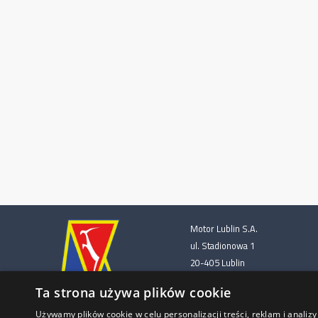
Motor Lublin S.A.
ul. Stadionowa 1
20-405 Lublin
Ta strona używa plików cookie
e-mail: bilety@motorlublin.eu
tel. 793 207 667
Używamy plików cookie w celu personalizacji treści, reklam i anali